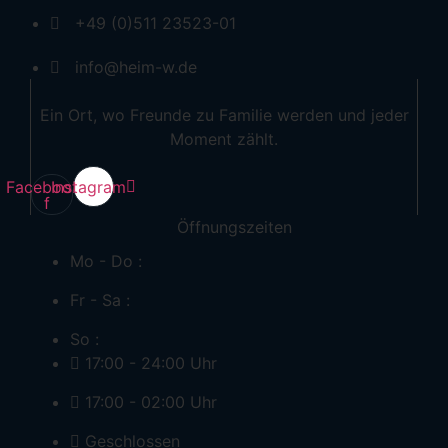
+49 (0)511 23523-01
info@heim-w.de
Ein Ort, wo Freunde zu Familie werden und jeder
Moment zählt.
Facebook-
Instagram
f
Öffnungszeiten
Mo - Do :
Fr - Sa :
So :
17:00 - 24:00 Uhr
17:00 - 02:00 Uhr
Geschlossen